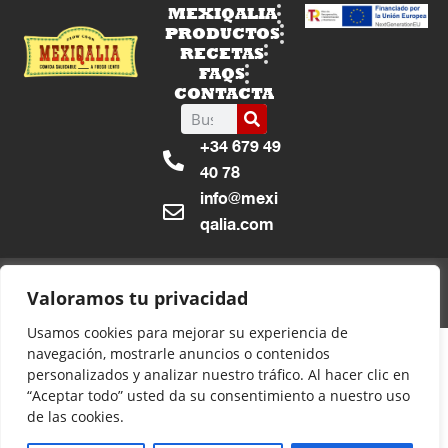
MEXIQALIA
PRODUCTOS
RECETAS
FAQS
CONTACTA
+34 679 49
40 78
info@mexi
qalia.com
Política de Privacidad y
Copyright @ 2024
Valoramos tu privacidad
Cookies
DCSoluciones
Usamos cookies para mejorar su experiencia de
navegación, mostrarle anuncios o contenidos
personalizados y analizar nuestro tráfico. Al hacer clic en
“Aceptar todo” usted da su consentimiento a nuestro uso
de las cookies.