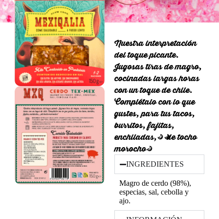
Nuestra interpretación
del toque picante.
Jugosas tiras de magro,
cocinadas largas horas
con un toque de chile.
Complétalo con lo que
gustes, para tus tacos,
burritos, fajitas,
enchiladas,…¡de tocho
morocho!
INGREDIENTES
Magro de cerdo (98%),
especias, sal, cebolla y
ajo.